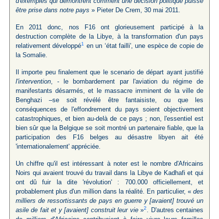
d'exemples qui démontrent comment une décision politique puisse
être prise dans notre pays
» Pieter De Crem, 30 mai 2011.
En 2011 donc, nos F16 ont glorieusement participé à la
destruction complète de la Libye, à la transformation d'un pays
1
relativement développé
en un ‘état failli', une espèce de copie de
la Somalie.
Il importe peu finalement que le scenario de départ ayant justifié
l'intervention
, - le bombardement par l'aviation du régime de
manifestants désarmés, et le massacre imminent de la ville de
Benghazi –se soit révélé être fantaisiste, ou que les
conséquences de l'effondrement du pays soient objectivement
catastrophiques, et bien au-delà de ce pays ; non, l'essentiel est
bien sûr que la Belgique se soit montré un partenaire fiable, que la
participation des F16 belges au désastre libyen ait été
'internationalement' appréciée.
Un chiffre qu'il est intéressant à noter est le nombre d'Africains
Noirs qui avaient trouvé du travail dans la Libye de Kadhafi et qui
ont dû fuir la dite 'révolution' : 700.000 officiellement, et
probablement plus d'un million dans la réalité. En particulier, «
des
milliers de ressortissants de pays en guerre y [avaient] trouvé un
2
asile de fait et y [avaient] construit leur vie
»
. D'autres centaines