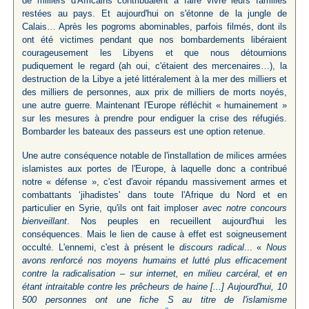
de milliers d'Africains contribuaient à faire vivre leurs familles
restées au pays. Et aujourd'hui on s'étonne de la jungle de
Calais… Après les pogroms abominables, parfois filmés, dont ils
ont été victimes pendant que nos bombardements libéraient
courageusement les Libyens et que nous détournions
pudiquement le regard (ah oui, c'étaient des mercenaires…), la
destruction de la Libye a jeté littéralement à la mer des milliers et
des milliers de personnes, aux prix de milliers de morts noyés,
une autre guerre. Maintenant l'Europe réfléchit « humainement »
sur les mesures à prendre pour endiguer la crise des réfugiés.
Bombarder les bateaux des passeurs est une option retenue.
Une autre conséquence notable de l'installation de milices armées
islamistes aux portes de l'Europe, à laquelle donc a contribué
notre « défense », c'est d'avoir répandu massivement armes et
combattants ‘jihadistes' dans toute l'Afrique du Nord et en
particulier en Syrie, qu'ils ont fait imploser
avec notre concours
bienveillant
. Nos peuples en recueillent aujourd'hui les
conséquences. Mais le lien de cause à effet est soigneusement
occulté. L'ennemi, c'est à présent le
discours radical
... «
Nous
avons renforcé nos moyens humains et lutté plus efficacement
contre la radicalisation – sur internet, en milieu carcéral, et en
étant intraitable contre les prêcheurs de haine [...] Aujourd'hui, 10
500 personnes ont une fiche S au titre de l'islamisme