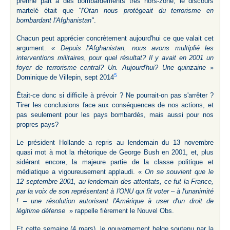
prenne part à des bombardements très hors-zone, le discours
martelé était que
"l'Otan nous protégeait du terrorisme en
bombardant l'Afghanistan"
.
Chacun peut apprécier concrètement aujourd'hui ce que valait cet
argument.
« Depuis l'Afghanistan, nous avons multiplié les
interventions militaires, pour quel résultat? Il y avait en 2001 un
foyer de terrorisme central? Un. Aujourd'hui? Une quinzaine
»
5
Dominique de Villepin, sept 2014
Était-ce donc si difficile à prévoir ? Ne pourrait-on pas s'arrêter ?
Tirer les conclusions face aux conséquences de nos actions, et
pas seulement pour les pays bombardés, mais aussi pour nos
propres pays?
Le président Hollande a repris au lendemain du 13 novembre
quasi mot à mot la rhétorique de George Bush en 2001, et, plus
sidérant encore, la majeure partie de la classe politique et
médiatique a vigoureusement applaudi. «
On se souvient que le
12 septembre 2001, au lendemain des attentats, ce fut la France,
par la voix de son représentant à l'ONU qui fit voter – à l'unanimité
! – une résolution autorisant l'Amérique à user d'un droit de
légitime défense
» rappelle fièrement le Nouvel Obs.
Et cette semaine (4 mars), le gouvernement belge soutenu par la