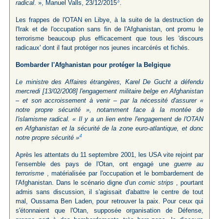
3
radical
. », Manuel Valls, 23/12/2015
.
Les frappes de l'OTAN en Libye, à la suite de la destruction de
l'Irak et de l'occupation sans fin de l'Afghanistan, ont promu le
terrorisme beaucoup plus efficacement que tous les 'discours
radicaux' dont il faut protéger nos jeunes incarcérés et fichés.
Bombarder l'Afghanistan pour protéger la Belgique
Le ministre des Affaires étrangères, Karel De Gucht a défendu
mercredi [13/02/2008] l'engagement militaire belge en Afghanistan
– et son accroissement à venir – par la nécessité d'assurer «
notre propre sécurité », notamment face à la montée de
l'islamisme radical. « Il y a un lien entre l'engagement de l'OTAN
en Afghanistan et la sécurité de la zone euro-atlantique, et donc
4
notre propre sécurité »
Après les attentats du 11 septembre 2001, les USA vite rejoint par
l'ensemble des pays de l'Otan, ont engagé une
guerre au
terrorisme
, matérialisée par l'occupation et le bombardement de
l'Afghanistan. Dans le scénario digne d'un
comic strips
, pourtant
admis sans discussion, il s'agissait d'abattre le centre de tout
mal, Oussama Ben Laden, pour retrouver la paix. Pour ceux qui
s'étonnaient que l'Otan, supposée organisation de Défense,