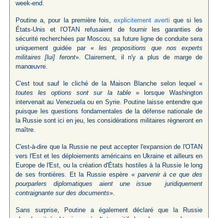
week-end.
Poutine a, pour la première fois,
explicitement averti
que si les
États-Unis et l'OTAN refusaient de fournir les garanties de
sécurité recherchées par Moscou, sa future ligne de conduite sera
uniquement guidée par «
les propositions que nos experts
militaires [lui] feront
». Clairement, il n'y a plus de marge de
manœuvre.
C'est tout sauf le cliché de la Maison Blanche selon lequel «
toutes les options sont sur la table
» lorsque Washington
intervenait au Venezuela ou en Syrie. Poutine laisse entendre que
puisque les questions fondamentales de la défense nationale de
la Russie sont ici en jeu, les considérations militaires règneront en
maître.
C'est-à-dire que la Russie ne peut accepter l'expansion de l'OTAN
vers l'Est et les déploiements américains en Ukraine et ailleurs en
Europe de l'Est, ou la création d'États hostiles à la Russie le long
de ses frontières. Et la Russie espère «
parvenir à ce que des
pourparlers diplomatiques aient une issue juridiquement
contraignante sur des documents
».
Sans surprise, Poutine a également déclaré que la Russie