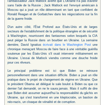
l'ambassadeur Jack Matlock avertit que L'Ukraine n'a pas d'avenir
sans l'aide de la Russie ; Jack Matlock est l'envoyé américain à
Moscou qui a joué un rôle déterminant en tant que confident de
Ronald Reagan et de Gorbatchev dans les négociations sur la fin
de la guerre froide.
D'un autre côté, l'État Profond aux États-Unis et de larges
secteurs de l'establishment de la politique étrangère et de sécurité
à Washington, nourrissent des fantasmes selon lesquels la CIA
peut piéger la Russie dans un bourbier en Ukraine. La semaine
dernière, David Ignatius
écrivait dans le Washington Post
une
chronique menaçant Moscou de faire face à une véritable guérilla
soutenue par les États-Unis s'il osait intervenir militairement en
Ukraine. L'essai de Matlock viendra comme une douche froide
pour ces rêveurs.
Le principal problème est ici que Biden se retrouve
personnellement dans une situation difficile. Biden a joué un rôle
pratique dans le projet de changement de régime en Ukraine. Que
le président Obama ait délégué le sale boulot à Biden ou que ce
dernier l'ait demandé, on ne le saura jamais. Mais il suffit de dire
que Biden doit assumer aujourd'hui la responsabilité du gâchis en
Ukraine, qui s'est transformé en une kleptocratie, un bastion de
néo-nazis, un cloaque de vénalité et de corruption.