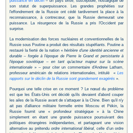
puissance en déclin
– un pays brisé, susceptible, nostalgique de
son statut de superpuissance. Les grandes prophéties sur
l'effondrement de la Russie ont cédé tardivement la place à la
reconnaissance, à contrecœur, que la Russie demeurait une
puissance. La résurgence de la Russie a pris l'Occident par
surprise.
La modernisation des forces nucléaires et conventionnelles de la
Russie sous Poutine a produit des résultats stupéfiants. Poutine a
restauré la fierté de la nation «
héritière d'une identité ancienne et
durable – forgée à l'époque de Pierre le Grand et persistante à
l'époque soviétique – en tant qu'acteur majeur sur la scène
internationale
» – pour citer un commentaire d'Andrew Latham,
professeur américain de relations internationales, intitulé «
Les
rapports sur le déclin de la Russie sont grandement exagérés
».
Pourquoi une telle crise en ce moment ? Le nœud du problème
est que les États-Unis ont décidé qu'ils devaient d'abord couper
les ailes de la Russie avant de s'attaquer à la Chine. Bien qu'il n'y
ait pas d'alliance militaire formelle entre Moscou et Pékin, la
Russie fournit une « profondeur stratégique » à la Chine
simplement en étant une grande puissance poursuivant des
politiques étrangères indépendantes, et partageant une vision
alternative au prétendu
ordre international libéral
, celle d’un ordre