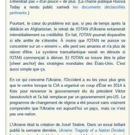
s'étendrait pas « d'un pouce » de plus. (La chaîne publique Russia
Today a rendu public samedi
les documents déclassifiés
pertinents
.)
Pourtant, le cœur du problème est que, si peu de temps après la
débâcle en Afghanistan, le retrait de l'OTAN d'Ukraine entamerait
irrémédiablement sa crédibilité. En fait, l'OTAN pourrait disparaître
si elle arrête de s'étendre. À moins que l'OTAN ne puisse se
concentrer sur un « ennemi », elle perd ses amarres et n'a plus de
raison d'être. Le système transatlantique serait en déroute si
l'OTAN commençait à dériver. Et l'OTAN se trouve être le pilier
[
sheet anchor
] des stratégies mondiales des États-Unis. C'est
aussi simple que ça.
En ce qui concerne l'Ukraine, l'Occident a eu les yeux plus gros
que le ventre lorsque la CIA a organisé un coup d'État en 2014 à
Kiev pour renverser le gouvernement élu du président Viktor
Ianoukovitch et l'a fait remplacer par un gouvernement pro-US. Le
programme de changement de régime a été poussé sans vraiment
comprendre que l'Ukraine est aujourd’hui un pays, mais ce n’est
pas une nation.
L'Ukraine était la création de Josef Staline. Dans un essai brillant
publié la semaine dernière,
Ukraine: Tragedy of a Nation Divided
,