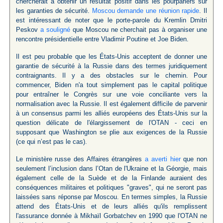
chercherait à obtenir un résultat positif dans les pourparlers sur
les garanties de sécurité.
Moscou demande une réunion rapide
. Il
est intéressant de noter que le porte-parole du Kremlin Dmitri
Peskov
a souligné
que Moscou ne cherchait pas à organiser une
rencontre présidentielle entre Vladimir Poutine et Joe Biden.
Il est peu probable que les États-Unis acceptent de donner une
garantie de sécurité à la Russie dans des termes juridiquement
contraignants. Il y a des obstacles sur le chemin. Pour
commencer, Biden n'a tout simplement pas le capital politique
pour entraîner le Congrès sur une voie conciliante vers la
normalisation avec la Russie. Il est également difficile de parvenir
à un consensus parmi les alliés européens des États-Unis sur la
question délicate de l'élargissement de l'OTAN - ceci en
supposant que Washington se plie aux exigences de la Russie
(ce qui n’est pas le cas).
Le ministère russe des Affaires étrangères
a averti hier
que non
seulement l’inclusion dans l’Otan de l'Ukraine et la Géorgie, mais
également celle de la Suède et de la Finlande auraient des
conséquences militaires et politiques "graves", qui ne seront pas
laissées sans réponse par Moscou. En termes simples, la Russie
attend des États-Unis et de leurs alliés qu'ils remplissent
l'assurance donnée à Mikhaïl Gorbatchev en 1990 que l'OTAN ne