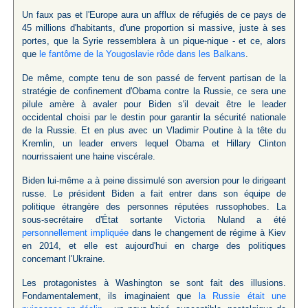
Un faux pas et l'Europe aura un afflux de réfugiés de ce pays de
45 millions d'habitants, d'une proportion si massive, juste à ses
portes, que la Syrie ressemblera à un pique-nique - et ce, alors
que
le fantôme de la Yougoslavie rôde dans les Balkans
.
De même, compte tenu de son passé de fervent partisan de la
stratégie de confinement d'Obama contre la Russie, ce sera une
pilule amère à avaler pour Biden s'il devait être le leader
occidental choisi par le destin pour garantir la sécurité nationale
de la Russie. Et en plus avec un Vladimir Poutine à la tête du
Kremlin, un leader envers lequel Obama et Hillary Clinton
nourrissaient une haine viscérale.
Biden lui-même a à peine dissimulé son aversion pour le dirigeant
russe. Le président Biden a fait entrer dans son équipe de
politique étrangère des personnes réputées russophobes. La
sous-secrétaire d'État sortante Victoria Nuland a été
personnellement impliquée
dans le changement de régime à Kiev
en 2014, et elle est aujourd'hui en charge des politiques
concernant l'Ukraine.
Les protagonistes à Washington se sont fait des illusions.
Fondamentalement, ils imaginaient que
la Russie était une