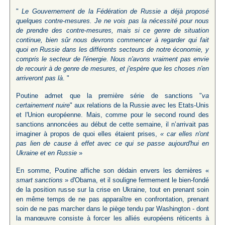
"
Le Gouvernement de la Fédération de Russie a déjà proposé
quelques contre-mesures. Je ne vois pas la nécessité pour nous
de prendre des contre-mesures, mais si ce genre de situation
continue, bien sûr nous devrons commencer à regarder qui fait
quoi en Russie dans les différents secteurs de notre économie, y
compris le secteur de l'énergie. Nous n'avons vraiment pas envie
de recourir à de genre de mesures, et j'espère que les choses n'en
arriveront pas là
. "
Poutine admet que la première série de sanctions "
va
certainement nuire
" aux relations de la Russie avec les Etats-Unis
et l'Union européenne. Mais, comme pour le second round des
sanctions annoncées au début de cette semaine, il n’arrivait pas
imaginer à propos de quoi elles étaient prises,
« car elles n'ont
pas lien de cause à effet avec ce qui se passe aujourd'hui en
Ukraine et en
Russie
»
En somme, Poutine affiche son dédain envers les dernières «
smart sanctions
» d'Obama, et il souligne fermement le bien-fondé
de la position russe sur la crise en Ukraine, tout en prenant soin
en même temps de ne pas apparaître en confrontation, prenant
soin de ne pas marcher dans le piège tendu par Washington - dont
la manœuvre consiste à forcer les alliés européens réticents à