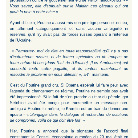
protestation contre le gouvernement élu de Viktor Ianoukovitch - «
Vous savez, elle distribuait sur le Maidan ces gâteaux qui ont
pavé la voie à cette crise
».
Ayant dit cela, Poutine a aussi mis son prestige personnel en jeu,
en affirmant catégoriquement et sans aucune ambiguïté ni
réserves, qu'il n'y avait pas de forces russes opérant à l'intérieur
de l'Ukraine.
«
Permettez- moi de dire en toute responsabilité qu'il n'y a pas
d'instructeurs russes, ni de forces spéciales ou de troupes de
toute nature là-bas [dans l'est de l'Ukraine]. [Les Américains] ont
concocté toute cette pagaille, et ils tentent maintenant de
résoudre le problème en nous utilisant
», a-t'il maintenu.
C'est du Poutine grand cru. Si Obama espérait lui faire peur avec
l'agenda du changement de régime, Poutine ne semble pas avoir
été impressionné. Si le fait de s'en prendre au tsar du pétrole Igor
Setchine avait été conçu pour transmettre un message non-
ambigu à Poutine lui-même, le Kremlin est en train de donner une
riposte - «
S'engager dans le dialogue et rechercher de solutions
de compromis, voilà ce qui doit être fait
. »
Hier, Poutine a annoncé que la signature de l'accord final
constituant le Conseil économique européen du 29 mai était en