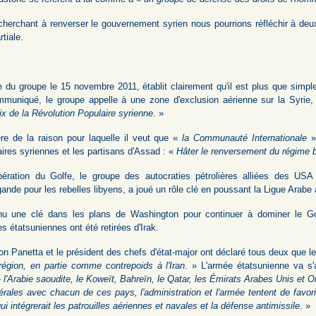
 cherchant à renverser le gouvernement syrien nous pourrions réfléchir à deux
tiale.
 du groupe le 15 novembre 2011, établit clairement qu'il est plus que simpl
muniqué, le groupe appelle à une zone d'exclusion aérienne sur la Syrie
x de la Révolution Populaire syrienne
. »
re de la raison pour laquelle il veut que «
la Communauté Internationale
» 
aires syriennes et les partisans d'Assad : «
Hâter le renversement du régime b
ération du Golfe, le groupe des autocraties pétrolières alliées des USA
ande pour les rebelles libyens, a joué un rôle clé en poussant la Ligue Arabe 
nu une clé dans les plans de Washington pour continuer à dominer le Go
s étatsuniennes ont été retirées d'Irak.
n Panetta et le président des chefs d'état-major ont déclaré tous deux que l
 région, en partie comme contrepoids à l'Iran
. » L'armée étatsunienne va s
 l'Arabie saoudite, le Koweït, Bahreïn, le Qatar, les Émirats Arabes Unis et 
latérales avec chacun de ces pays, l'administration et l'armée tentent de favo
ui intégrerait les patrouilles aériennes et navales et la défense antimissile
. »