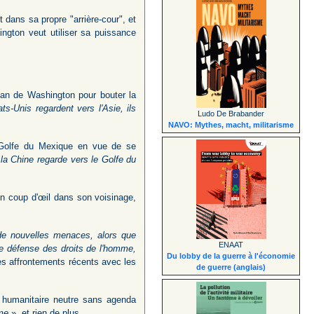
 dans sa propre "arrière-cour", et
ngton veut utiliser sa puissance
plan de Washington pour bouter la
ts-Unis regardent vers l'Asie, ils
Ludo De Brabander
NAVO: Mythes, macht, militarisme
e Golfe du Mexique en vue de se
la Chine regarde vers le Golfe du
un coup d'œil dans son voisinage,
de nouvelles menaces, alors que
ENAAT
e défense des droits de l'homme,
Du lobby de la guerre à l'économie
 affrontements récents avec les
de guerre (anglais)
 humanitaire neutre sans agenda
me
», et rien de plus.