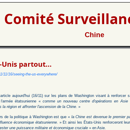
Comité Surveilla
Chine
-Unis partout...
1/11/16/seeing-the-us-everywhere/
ticle aujourd'hui (16/11) sur les plans de Washington visant à renforcer sa
ar l'armée étatsunienne «
comme un nouveau centre d'opérations en Asie
 la région et affronter l'ascension de la Chine
. »
urs de la politique à Washington est que «
la Chine est devenue le premier pa
influence économique étatsunienne
. » Et ainsi les États-Unis renforceront le
e rester une puissance militaire et économique cruciale
» en Asie.