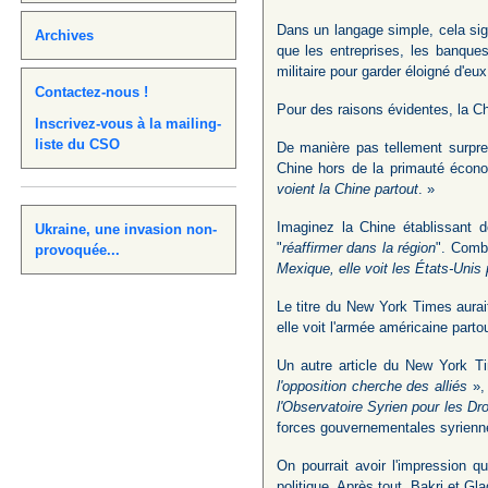
Dans un langage simple, cela sign
Archives
que les entreprises, les banque
militaire pour garder éloigné d'eux
Contactez-nous !
Pour des raisons évidentes, la Ch
Inscrivez-vous à la mailing-
liste du CSO
De manière pas tellement surpren
Chine hors de la primauté écono
voient la Chine partout
. »
Imaginez la Chine établissant 
Ukraine, une invasion non-
"
réaffirmer dans la région
". Combi
provoquée...
Mexique, elle voit les États-Unis 
Le titre du New York Times aurai
elle voit l'armée américaine parto
Un autre article du New York Ti
l'opposition cherche des alliés
», 
l'Observatoire Syrien pour les Dr
forces gouvernementales syrienn
On pourrait avoir l'impression 
politique. Après tout, Bakri et G