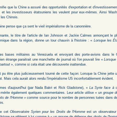
ifie que la Chine a assuré des opportunités d'exportation et d'investissement
s et les investisseurs étatsuniens les veulent pour eux-mêmes. Ainsi Washi
 les Chinois.
ine pense que ça sent le vieil impérialisme de la canonnière.
ante, le titre de l'article de Ian Johnson et Jackie Calmes annonçant le 
mique dans la région, donne un tour chauvin à l'histoire : «
Lorsque les Éta
des bases militaires au Venezuela et envoyant des porte-avions dans l
en étrange paraitrait une manchette de journal où l'on pouvait lire «
Lorsque 
partout
», comme si cela était une découverte inattendue.
t pu être plus judicieusement tourné de cette façon: Lorsque la Chine jette 
ut. Mais cela aurait alors rendu l'impérialisme US inconfortablement évident.
mes d'aujourd'hui (par Nada Bakri et Rick Gladstone), «
La Syrie face à 
mérite également quelques commentaires. Leur article utilise « un
groupe d
oits de l'Homme »
comme source pour le nombre de personnes tuées dans des
es.
que cet
Observatoire Syrien pour les Droits de l'Homme
est un observateur
ladstone se référent à lui comme à «
un groupe de défense des droits de l'hom