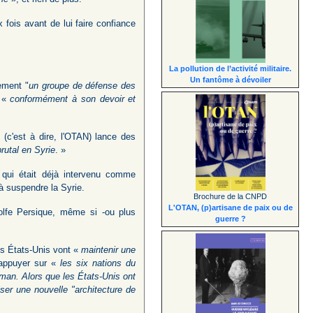
 fois avant de lui faire confiance
La pollution de l’activité militaire.
Un fantôme à dévoiler
ement "
un groupe de défense des
, «
conformément à son devoir et
(c'est à dire, l'OTAN) lance des
rutal en Syrie
. »
 qui était déjà intervenu comme
à suspendre la Syrie.
Brochure de la CNPD
L'OTAN, (p)artisane de paix ou de
lfe Persique, même si -ou plus
guerre ?
es États-Unis vont «
maintenir une
'appuyer sur «
les six nations du
Oman. Alors que les États-Unis ont
riser une nouvelle "architecture de