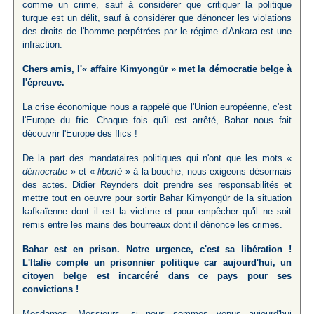
comme un crime, sauf à considérer que critiquer la politique
turque est un délit, sauf à considérer que dénoncer les violations
des droits de l'homme perpétrées par le régime d'Ankara est une
infraction.
Chers amis, l'« affaire Kimyongür » met la démocratie belge à
l'épreuve.
La crise économique nous a rappelé que l'Union européenne, c'est
l'Europe du fric. Chaque fois qu'il est arrêté, Bahar nous fait
découvrir l'Europe des flics !
De la part des mandataires politiques qui n'ont que les mots «
démocratie
» et «
liberté
» à la bouche, nous exigeons désormais
des actes. Didier Reynders doit prendre ses responsabilités et
mettre tout en oeuvre pour sortir Bahar Kimyongür de la situation
kafkaïenne dont il est la victime et pour empêcher qu'il ne soit
remis entre les mains des bourreaux dont il dénonce les crimes.
Bahar est en prison. Notre urgence, c'est sa libération !
L'Italie compte un prisonnier politique car aujourd'hui, un
citoyen belge est incarcéré dans ce pays pour ses
convictions !
Mesdames, Messieurs, si nous sommes venus aujourd'hui