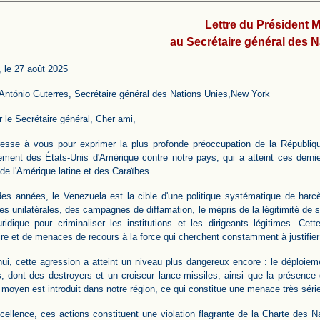
Lettre du Président 
au Secrétaire général des 
 le 27 août 2025
António Guterres, Secrétaire général des Nations Unies,New York
 le Secrétaire général, Cher ami,
esse à vous pour exprimer la plus profonde préoccupation de la Républiqu
ment des États-Unis d'Amérique contre notre pays, qui a atteint ces derni
 de l'Amérique latine et des Caraïbes.
es années, le Venezuela est la cible d'une politique systématique de harc
ves unilatérales, des campagnes de diffamation, le mépris de la légitimité de
uridique pour criminaliser les institutions et les dirigeants légitimes. Cet
ire et de menaces de recours à la force qui cherchent constamment à justifier
hui, cette agression a atteint un niveau plus dangereux encore : le déploiem
, dont des destroyers et un croiseur lance-missiles, ainsi que la présence d
l moyen est introduit dans notre région, ce qui constitue une menace très séri
cellence, ces actions constituent une violation flagrante de la Charte des Na