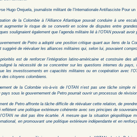
e Hugo Orejuela, journaliste militant de l’Internationale Antifasciste Pour 
ipation de la Colombie à l’Alliance Atlantique pouvait conduire à une escal
t augmenter le risque de se convertir en scène de disputes entre grandes p
iques soulignaient également que l’agenda militaire lié à l’OTAN pouvait avoir
uvernement de Petro a adopté une position critique quant aux liens de la Col
t suggéré de réévaluer les alliances militaires qui, selon lui, pouvaient comp
riorités est de renforcer l’intégration latino-américaine et construire des a
uligné la nécessité de se concentrer sur les questions internes du pays,
ue les investissements en capacités militaires ou en coopération avec l’O
ie des citoyens colombiens.
ement de la Colombie vis-à-vis de l’OTAN n’est pas une tâche simple ni 
u pays sous le gouvernement de Petro pourrait ouvrir un processus de révisio
ent de Petro affronte la tâche difficile de réévaluer cette relation, de prend
i reflètent une politique extérieure cohérente avec ses principes de souverai
l’OTAN ne doit pas être écartée. A mesure que la situation géopolitique mo
rnational, en promouvant une politique extérieure indépendante et en renforça