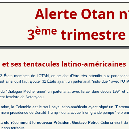
Alerte Otan n
ème
3
trimestre
 et ses tentacules latino-américaines
2 États membres de l’OTAN, on se doit d’être très attentifs aux partenariat
est ainsi qu’il faut ajouter 31 États ayant un partenariat "individuel" avec l’OT
du "Dialogue Méditerranée" un partenariat avec Israël dure depuis 1994 et co
nt fasciste de Netanyaou.
atine, la Colombie est le seul pays latino-américain ayant signé un "Parten
mière présidence de Donald Trump - qui a accueilli en grande pompe "le premie
a élu récemment le nouveau Président Gustavo Petro.
Celui-ci vient de
 son territoire.