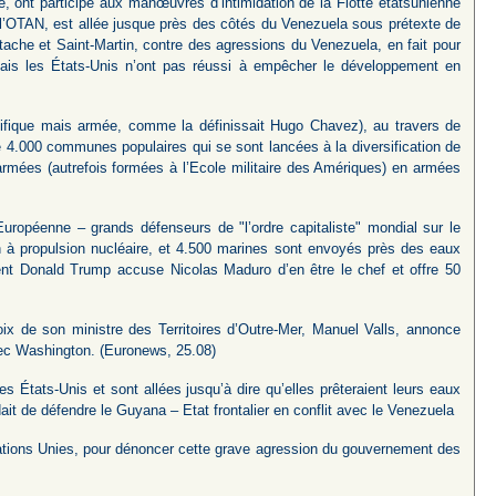
e, ont participé aux manœuvres d’intimidation de la Flotte étatsunienne
l’OTAN, est allée jusque près des côtés du Venezuela sous prétexte de
tache et Saint-Martin, contre des agressions du Venezuela, en fait pour
Mais les États-Unis n’ont pas réussi à empêcher le développement en
cifique mais armée, comme la définissait Hugo Chavez), au travers de
 de 4.000 communes populaires qui se sont lancées à la diversification de
s armées (autrefois formées à l’Ecole militaire des Amériques) en armées
uropéenne – grands défenseurs de "l’ordre capitaliste" mondial sur le
in à propulsion nucléaire, et 4.500 marines sont envoyés près des eaux
ident Donald Trump accuse Nicolas Maduro d’en être le chef et offre 50
oix de son ministre des Territoires d’Outre-Mer, Manuel Valls, annonce
vec Washington. (Euronews, 25.08)
es États-Unis et sont allées jusqu’à dire qu’elles prêteraient leurs eaux
dait de défendre le Guyana – Etat frontalier en conflit avec le Venezuela
Nations Unies, pour dénoncer cette grave agression du gouvernement des