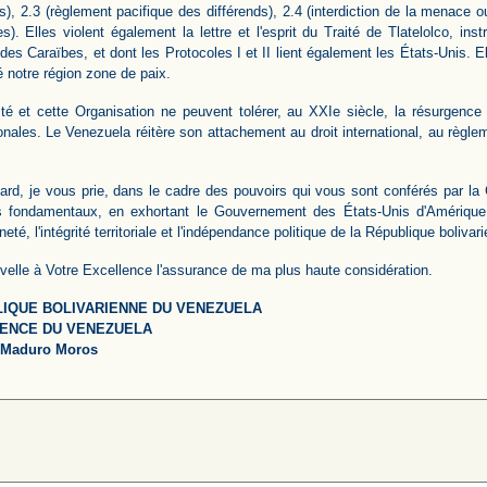
s), 2.3 (règlement pacifique des différends), 2.4 (interdiction de la menace ou
res). Elles violent également la lettre et l'esprit du Traité de Tlatelolco, i
t des Caraïbes, et dont les Protocoles I et II lient également les États-Unis
é notre région zone de paix.
té et cette Organisation ne peuvent tolérer, au XXIe siècle, la résurgence d
ionales. Le Venezuela réitère son attachement au droit international, au règl
ard, je vous prie, dans le cadre des pouvoirs qui vous sont conférés par la
s fondamentaux, en exhortant le Gouvernement des États-Unis d'Amérique 
eté, l'intégrité territoriale et l'indépendance politique de la République boliva
velle à Votre Excellence l'assurance de ma plus haute considération.
IQUE BOLIVARIENNE DU VENEZUELA
ENCE DU VENEZUELA
 Maduro Moros