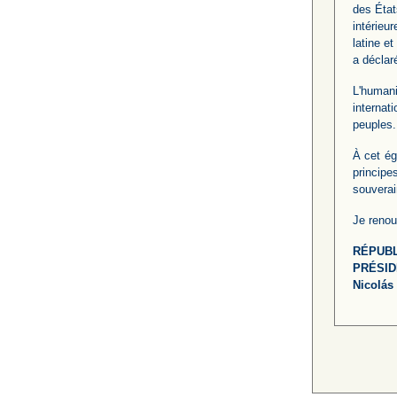
des État
intérieu
latine e
a déclar
L'humani
internat
peuples.
À cet ég
principe
souverain
Je renou
RÉPUBL
PRÉSID
Nicolás