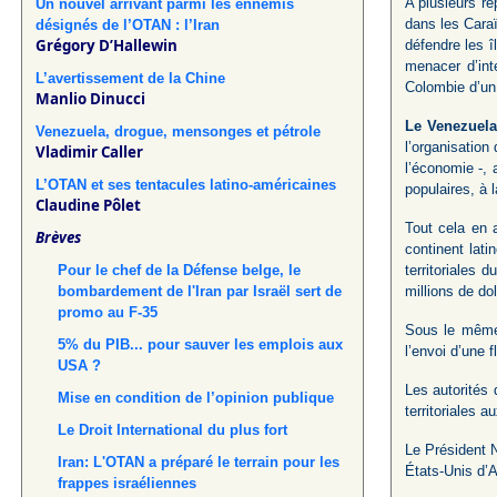
A plusieurs re
Un nouvel arrivant parmi les ennemis
dans les Cara
désignés de l’OTAN : l’Iran
Grégory D’Hallewin
défendre les î
menacer d’int
L’avertissement de la Chine
Colombie d’un
Manlio Dinucci
Le Venezuela,
Venezuela, drogue, mensonges et pétrole
l’organisation
Vladimir Caller
l’économie -, 
L’OTAN et ses tentacules latino-américaines
populaires, à 
Claudine Pôlet
Tout cela en 
Brèves
continent lat
Pour le chef de la Défense belge, le
territoriales 
bombardement de l'Iran par Israël sert de
millions de do
promo au F-35
Sous le même 
5% du PIB... pour sauver les emplois aux
l’envoi d’une 
USA ?
Les autorités 
Mise en condition de l’opinion publique
territoriales 
Le Droit International du plus fort
Le Président 
Iran: L'OTAN a préparé le terrain pour les
États-Unis d’A
frappes israéliennes