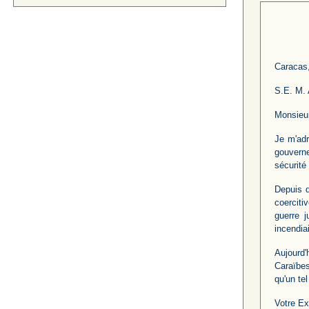
Caracas,
S.E. M. 
Monsieur
Je m'adr
gouverne
sécurité
Depuis d
coerciti
guerre j
incendia
Aujourd'
Caraïbes
qu'un te
Votre Ex