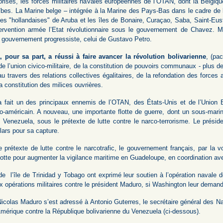
prises, les forces militaires navales européennes de l’OTAN, dont la Belgiqu
ïbes. La Marine belge – intégrée à la Marine des Pays-Bas dans le cadre de 
les "hollandaises" de Aruba et les îles de Bonaire, Curaçao, Saba, Saint-Eus
ervention armée l’Etat révolutionnaire sous le gouvernement de Chavez. 
 gouvernement progressiste, celui de Gustavo Petro.
 pour sa part, a réussi à faire avancer la révolution bolivarienne
, (pa
 de l’union civico-militaire, de la constitution de pouvoirs communaux - plus
au travers des relations collectives égalitaires, de la refondation des force
la constitution des milices ouvrières.
a fait un des principaux ennemis de l’OTAN, des États-Unis et de l’Union E
ino-américain. A nouveau, une importante flotte de guerre, dont un sous-mar
du Venezuela, sous le prétexte de lutte contre le narco-terrorisme. Le prés
llars pour sa capture.
prétexte de lutte contre le narcotrafic, le gouvernement français, par la v
flotte pour augmenter la vigilance maritime en Guadeloupe, en coordination a
de l’île de Trinidad y Tobago ont exprimé leur soutien à l’opération navale d
aux opérations militaires contre le président Maduro, si Washington leur deman
Nicolas Maduro s’est adressé à Antonio Guterres, le secrétaire général des 
mérique contre la République bolivarienne du Venezuela (ci-dessous).