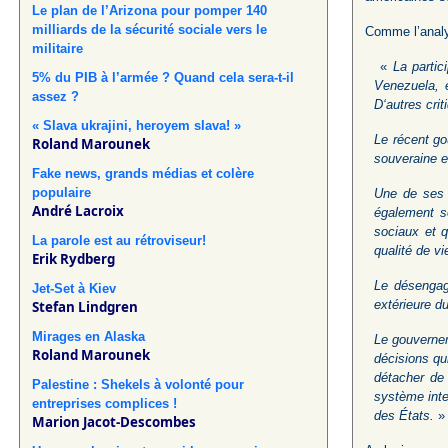
Le plan de l’Arizona pour pomper 140
milliards de la sécurité sociale vers le
Comme l’analys
militaire
«
La partic
5% du PIB à l’armée ? Quand cela sera-t-il
Venezuela, e
assez ?
D‘autres crit
« Slava ukrajini, heroyem slava! »
Le récent go
Roland Marounek
souveraine e
Fake news, grands médias et colère
populaire
Une de ses p
André Lacroix
également so
sociaux et q
La parole est au rétroviseur!
qualité de v
Erik Rydberg
Le désengag
Jet-Set à Kiev
extérieure d
Stefan Lindgren
Mirages en Alaska
Le gouvernem
Roland Marounek
décisions qu
détacher de 
Palestine : Shekels à volonté pour
système inte
entreprises complices !
des États.
»
Marion Jacot-Descombes