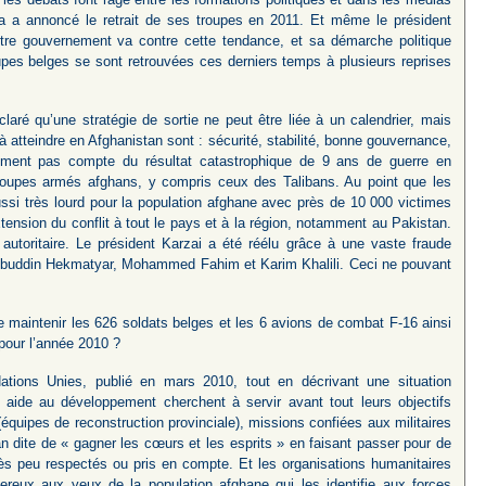
a a annoncé le retrait de ses troupes en 2011. Et même le président
otre gouvernement va contre cette tendance, et sa démarche politique
oupes belges se sont retrouvées ces derniers temps à plusieurs reprises
laré qu’une stratégie de sortie ne peut être liée à un calendrier, mais
à atteindre en Afghanistan sont : sécurité, stabilité, bonne gouvernance,
lument pas compte du résultat catastrophique de 9 ans de guerre en
 groupes armés afghans, y compris ceux des Talibans. Au point que les
ssi très lourd pour la population afghane avec près de 10 000 victimes
tension du conflit à tout le pays et à la région, notamment au Pakistan.
autoritaire. Le président Karzai a été réélu grâce à une vaste fraude
Gulbuddin Hekmatyar, Mohammed Fahim et Karim Khalili. Ceci ne pouvant
de maintenir les 626 soldats belges et les 6 avions de combat F-16 ainsi
 pour l’année 2010 ?
tions Unies, publié en mars 2010, tout en décrivant une situation
r aide au développement cherchent à servir avant tout leurs objectifs
(équipes de reconstruction provinciale), missions confiées aux militaires
tan dite de « gagner les cœurs et les esprits » en faisant passer pour de
rès peu respectés ou pris en compte. Et les organisations humanitaires
ereux aux yeux de la population afghane qui les identifie aux forces