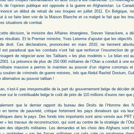
% de l’opinion publique est opposée à la guerre en Afghanistan. Le Canad
nnoncé un début de retrait de ses troupes en juillet 2011. En Belgique, n
ut à se faire bien voir de la Maison Blanche et ce malgré le fait que les tr
les situations de combat.
ette décision, le ministre des Affaires étrangères, Steven Vanackere, a déc
s résultats. Et le Premier ministre, Yves Leterme d’ajouter que les objectifs 
 de droit. Ces déclarations, prononcées en mars 2010, ne tiennent abso
Il est paradoxal que les combats n’ont fait que renforcer l’insurrection de
isagent de négocier avec les Talibans « les plus modérés ». Le bilan est au
 2001. La présence de plus de 150 000 militaires de l’Otan a conduit à une ex
militaire massive a permis le maintien au pouvoir d’un régime corrompu et 
 au soutien de criminels de guerre notoires, tels que Abdul Rashid Dostum, 
 alternative au pouvoir taliban !
lan, n’est-il pas irresponsable de la part du gouvernement belge de décider 
eser sur le contribuable belge le coût de près de 110 millions d’euros rien que
alement que le dernier rapport du bureau des Droits de l’Homme des Na
e en terme de pauvreté, critique fortement les pays donateurs qui via leu
politiques dans le pays. Des fonds très importants sont ainsi versés aux PRT 
er » les travaux de reconstruction, qui sont au centre de la stratégie de l’O
aire des objectifs militaires. Les demandes et les choix des Afghans sont t
re « protégées » par les forces militaires car cela crée un amalgame dang