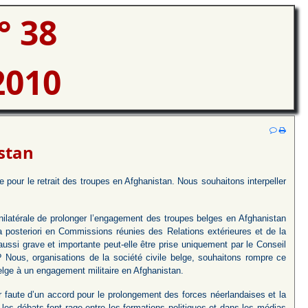
° 38
2010
istan
e pour le retrait des troupes en Afghanistan. Nous souhaitons interpeller
ilatérale de prolonger l’engagement des troupes belges en Afghanistan
n a posteriori en Commissions réunies des Relations extérieures et de la
si grave et importante peut-elle être prise uniquement par le Conseil
 Nous, organisations de la société civile belge, souhaitons rompre ce
belge à un engagement militaire en Afghanistan.
 faute d’un accord pour le prolongement des forces néerlandaises et la
les débats font rage entre les formations politiques et dans les médias