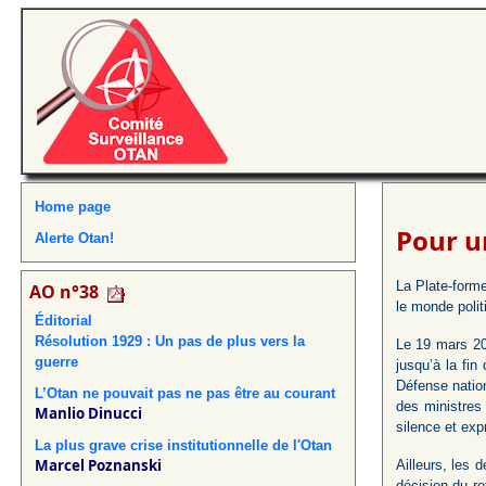
Home page
Pour u
Alerte Otan!
La Plate-forme
AO n°38
le monde polit
Éditorial
Résolution 1929 : Un pas de plus vers la
Le 19 mars 20
guerre
jusqu’à la fin
Défense natio
L’Otan ne pouvait pas ne pas être au courant
des ministres
Manlio Dinucci
silence et exp
La plus grave crise institutionnelle de l'Otan
Marcel Poznanski
Ailleurs, les 
décision du re