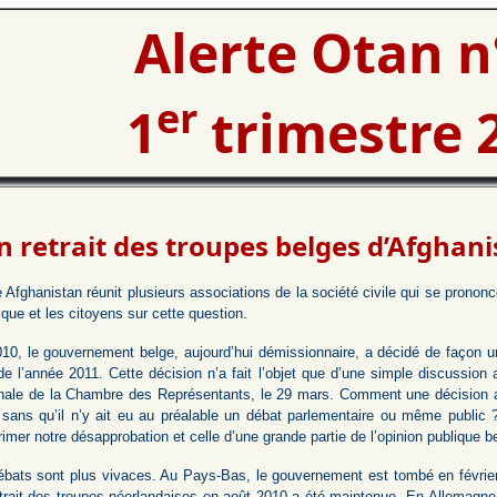
Alerte Otan n
er
1
trimestre 
n retrait des troupes belges d’Afghan
 Afghanistan réunit plusieurs associations de la société civile qui se prononc
ique et les citoyens sur cette question.
10, le gouvernement belge, aujourd’hui démissionnaire, a décidé de façon un
 de l’année 2011. Cette décision n’a fait l’objet que d’une simple discussio
nale de la Chambre des Représentants, le 29 mars. Comment une décision aus
 sans qu’il n’y ait eu au préalable un débat parlementaire ou même public ?
rimer notre désapprobation et celle d’une grande partie de l’opinion publique 
débats sont plus vivaces. Au Pays-Bas, le gouvernement est tombé en février
trait des troupes néerlandaises en août 2010 a été maintenue. En Allemagne 