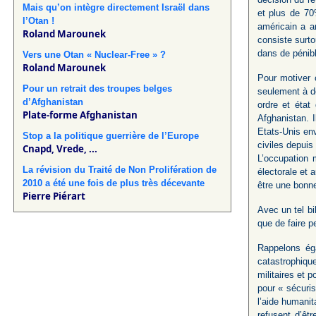
Mais qu’on intègre directement Israël dans
et plus de 70
l’Otan !
américain a a
Roland Marounek
consiste surto
dans de pénib
Vers une Otan « Nuclear-Free » ?
Roland Marounek
Pour motiver c
Pour un retrait des troupes belges
seulement à de
d’Afghanistan
ordre et état
Plate-forme Afghanistan
Afghanistan. 
Etats-Unis env
Stop a la politique guerrière de l’Europe
civiles depuis
Cnapd, Vrede, ...
L’occupation 
La révision du Traité de Non Prolifération de
électorale et
2010 a été une fois de plus très décevante
être une bonne
Pierre Piérart
Avec un tel bi
que de faire p
Rappelons ég
catastrophiqu
militaires et 
pour « sécuris
l’aide humanit
refusent d’êt