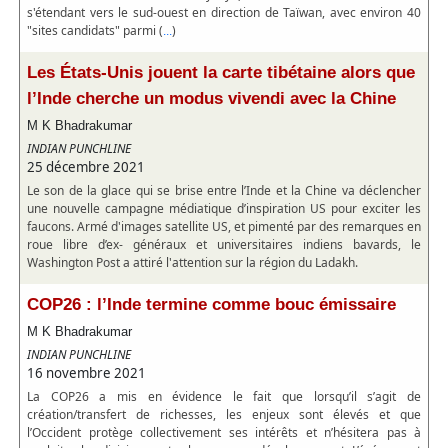
s'étendant vers le sud-ouest en direction de Taïwan, avec environ 40
"sites candidats" parmi (
)
...
Les États-Unis jouent la carte tibétaine alors que
l’Inde cherche un modus vivendi avec la Chine
M K Bhadrakumar
INDIAN PUNCHLINE
25 décembre 2021
Le son de la glace qui se brise entre l’Inde et la Chine va déclencher
une nouvelle campagne médiatique d’inspiration US pour exciter les
faucons. Armé d'images satellite US, et pimenté par des remarques en
roue libre d’ex- généraux et universitaires indiens bavards, le
Washington Post a attiré l'attention sur la région du Ladakh.
COP26 : l’Inde termine comme bouc émissaire
M K Bhadrakumar
INDIAN PUNCHLINE
16 novembre 2021
La COP26 a mis en évidence le fait que lorsqu’il s’agit de
création/transfert de richesses, les enjeux sont élevés et que
l’Occident protège collectivement ses intérêts et n’hésitera pas à