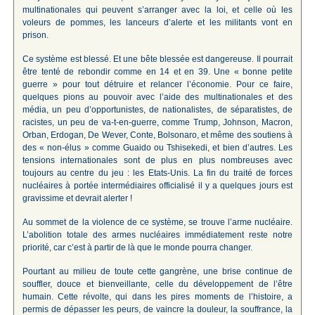
multinationales qui peuvent s’arranger avec la loi, et celle où les
voleurs de pommes, les lanceurs d’alerte et les militants vont en
prison.
Ce système est blessé. Et une bête blessée est dangereuse. Il pourrait
être tenté de rebondir comme en 14 et en 39. Une « bonne petite
guerre » pour tout détruire et relancer l’économie. Pour ce faire,
quelques pions au pouvoir avec l’aide des multinationales et des
média, un peu d’opportunistes, de nationalistes, de séparatistes, de
racistes, un peu de va-t-en-guerre, comme Trump, Johnson, Macron,
Orban, Erdogan, De Wever, Conte, Bolsonaro, et même des soutiens à
des « non-élus » comme Guaido ou Tshisekedi, et bien d’autres. Les
tensions internationales sont de plus en plus nombreuses avec
toujours au centre du jeu : les Etats-Unis. La fin du traité de forces
nucléaires à portée intermédiaires officialisé il y a quelques jours est
gravissime et devrait alerter !
Au sommet de la violence de ce système, se trouve l’arme nucléaire.
L’abolition totale des armes nucléaires immédiatement reste notre
priorité, car c’est à partir de là que le monde pourra changer.
Pourtant au milieu de toute cette gangrène, une brise continue de
souffler, douce et bienveillante, celle du développement de l’être
humain. Cette révolte, qui dans les pires moments de l’histoire, a
permis de dépasser les peurs, de vaincre la douleur, la souffrance, la