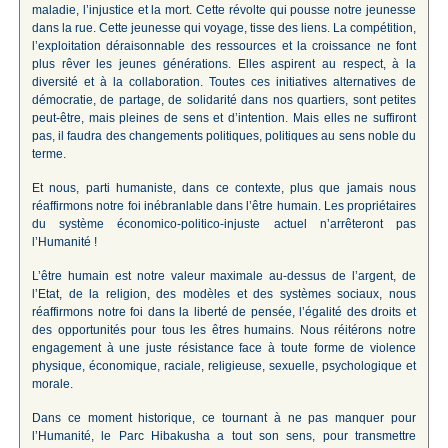
maladie, l’injustice et la mort. Cette révolte qui pousse notre jeunesse
dans la rue. Cette jeunesse qui voyage, tisse des liens. La compétition,
l’exploitation déraisonnable des ressources et la croissance ne font
plus rêver les jeunes générations. Elles aspirent au respect, à la
diversité et à la collaboration. Toutes ces initiatives alternatives de
démocratie, de partage, de solidarité dans nos quartiers, sont petites
peut-être, mais pleines de sens et d’intention. Mais elles ne suffiront
pas, il faudra des changements politiques, politiques au sens noble du
terme.
Et nous, parti humaniste, dans ce contexte, plus que jamais nous
réaffirmons notre foi inébranlable dans l’être humain. Les propriétaires
du système économico-politico-injuste actuel n’arrêteront pas
l’Humanité !
L’être humain est notre valeur maximale au-dessus de l’argent, de
l’Etat, de la religion, des modèles et des systèmes sociaux, nous
réaffirmons notre foi dans la liberté de pensée, l’égalité des droits et
des opportunités pour tous les êtres humains. Nous réitérons notre
engagement à une juste résistance face à toute forme de violence
physique, économique, raciale, religieuse, sexuelle, psychologique et
morale.
Dans ce moment historique, ce tournant à ne pas manquer pour
l’Humanité, le Parc Hibakusha a tout son sens, pour transmettre