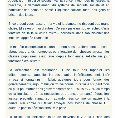
A petit feu : l’injustice sociale. Par la concentration des richesses, la
précarité, le démantèlement du système de sécurité sociale et en
particulier des soins de santé. L’injustice sociale, tuent des gens et
brisent des futurs.
Si cela peut vous rassurer : la vie et la planète ne risquent pas grand
chose. Elles en ont vu d’autres. Ce sera juste un nouvel échec d’une
tentative de la taille d’une micro - poussière dans son histoire: une
tentative appelée Humanité.
Le modèle économique est dans le non-sens. La libre concurrence a
abouti aux grands monopoles et la fontaine de richesses arrosant les
classes populaires s’est tarie depuis longtemps. A-t’elle un jour
fonctionné d’ailleurs ?
La démocratie est moribonde. Il ne faut pas rappeler les
détournements, magouilles, fraudes et autres intérêts personnels. Il n’y
a pas si longtemps, il fallait quelques jours pour former des
gouvernements, aujourd’hui, on trouve normal qu’il faille six ,neuf mois
ou plus pour former des gouvernements soit 10% 15 % 20% du temps
de la législature où les nécessités et urgences en santé, éducation,
justice, précarité, climat, sont abandonnées comme un navire à la
dérive. Par contre s’il fallait envoyer nos avions de chasse F16
quelque part, la décision serait vite prise.
La justice est inefficace, faute de moyens. Il y a la justice des