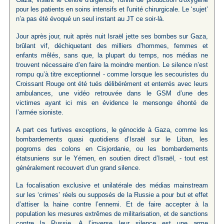
pour les patients en soins intensifs et l'unité chirurgicale. Le ‘sujet’
n’a pas été évoqué un seul instant au JT ce soir-là.
Jour après jour, nuit après nuit Israël jette ses bombes sur Gaza,
brûlant vif, déchiquetant des milliers d’hommes, femmes et
enfants mêlés, sans que, la plupart du temps, nos médias ne
trouvent nécessaire d’en faire la moindre mention. Le silence n’est
rompu qu’à titre exceptionnel - comme lorsque les secouristes du
Croissant Rouge ont été tués délibérément et enterrés avec leurs
ambulances, une vidéo retrouvée dans le GSM d’une des
victimes ayant ici mis en évidence le mensonge éhonté de
l’armée sioniste.
A part ces furtives exceptions, le génocide à Gaza, comme les
bombardements quasi quotidiens d’Israël sur le Liban, les
pogroms des colons en Cisjordanie, ou les bombardements
étatsuniens sur le Yémen, en soutien direct d’Israël, - tout est
généralement recouvert d’un grand silence.
La focalisation exclusive et unilatérale des médias mainstream
sur les ‘crimes’ réels ou supposés de la Russie a pour but et effet
d’attiser la haine contre l’ennemi. Et de faire accepter à la
population les mesures extrêmes de militarisation, et de sanctions
contre la Russie. A l’inverse leur silence est une arme