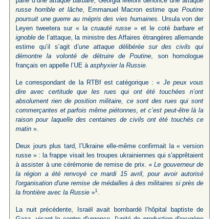
parle d’une
attaque barbare
, Georgia Meloni dénonce une
attaque
russe horrible et lâche
, Emmanuel Macron estime que
Poutine
poursuit une guerre au mépris des vies humaines.
Ursula von der
Leyen tweetera sur « l
a cruauté russe
» et le coté
barbare et
ignoble
de l’attaque, la ministre des Affaires étrangères allemande
estime qu’il s’agit d
’une attaque délibérée sur des civils qui
démontre la volonté de détruire de Poutine
, son homologue
français en appelle l’UE à
asphyxier la Russie.
Le correspondant de la RTBf est catégorique : «
Je peux vous
dire avec certitude que les rues qui ont été touchées n’ont
absolument rien de position militaire, ce sont des rues qui sont
commerçantes et parfois même piétonnes, et c’est peut-être là la
raison pour laquelle des centaines de civils ont été touchés ce
matin
».
Deux jours plus tard, l’Ukraine elle-même confirmait la « version
russe » : la frappe visait les troupes ukrainiennes qui s'apprêtaient
à assister à une cérémonie de remise de prix. «
Le gouverneur de
la région a été renvoyé ce mardi 15 avril, pour avoir autorisé
l'organisation d'une remise de médailles à des militaires si près de
1
la frontière avec la Russie
»
.
La nuit précédente, Israël avait bombardé l’hôpital baptiste de
Gaza, visant le centre d'urgence, l'unité de production d'oxygène