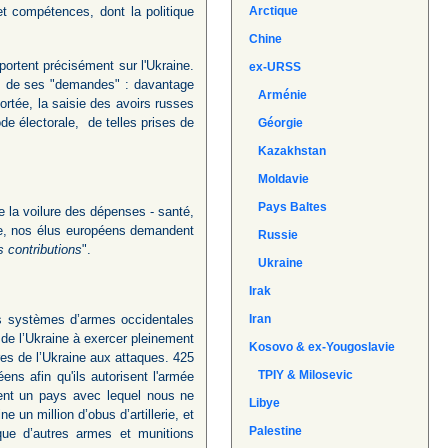
et compétences, dont la politique
Arctique
Chine
portent précisément sur l'Ukraine.
ex-URSS
is de ses "demandes" : davantage
Arménie
ortée, la saisie des avoirs russes
ode électorale, de telles prises de
Géorgie
Kazakhstan
Moldavie
Pays Baltes
re la voilure des dépenses - santé,
ne, nos élus européens demandent
Russie
s contributions
".
Ukraine
Irak
des systèmes d’armes occidentales
Iran
té de l’Ukraine à exercer pleinement
Kosovo & ex-Yougoslavie
ures de l’Ukraine aux attaques. 425
TPIY & Milosevic
ns afin qu'ils autorisent l'armée
sent un pays avec lequel nous ne
Libye
un million d’obus d’artillerie, et
Palestine
que d’autres armes et munitions