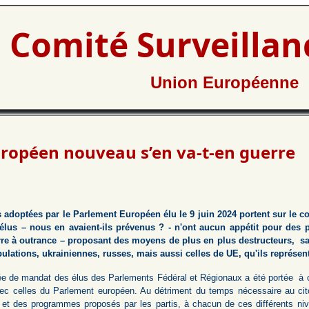
Comité Surveilla
Union Européenne
ropéen nouveau s’en va-t-en guerre
adoptées par le Parlement Européen élu le 9 juin 2024 portent sur le con
 élus – nous en avaient-ils prévenus ? - n'ont aucun appétit pour des 
erre à outrance – proposant des moyens de plus en plus destructeurs, s
pulations, ukrainiennes, russes, mais aussi celles de UE, qu'ils représen
ée de mandat des élus des Parlements Fédéral et Régionaux a été portée à ci
 avec celles du Parlement européen. Au détriment du temps nécessaire au ci
 et des programmes proposés par les partis, à chacun de ces différents ni