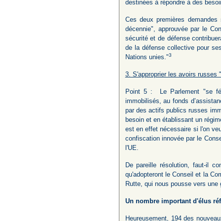
destinées à répondre à des besoi
Ces deux premières demandes sui
décennie", approuvée par le Con
sécurité et de défense contribuer
de la défense collective pour se
3
Nations unies."
3. S'approprier les avoirs russes "
Point 5 : Le Parlement "se féli
immobilisés, au fonds d’assistanc
par des actifs publics russes im
besoin et en établissant un régim
est en effet nécessaire si l'on ve
confiscation innovée par le Conse
l'UE.
De pareille résolution, faut-il
qu'adopteront le Conseil et la C
Rutte, qui nous pousse vers une 
Un nombre important d'élus ré
Heureusement, 194 des nouveaux él