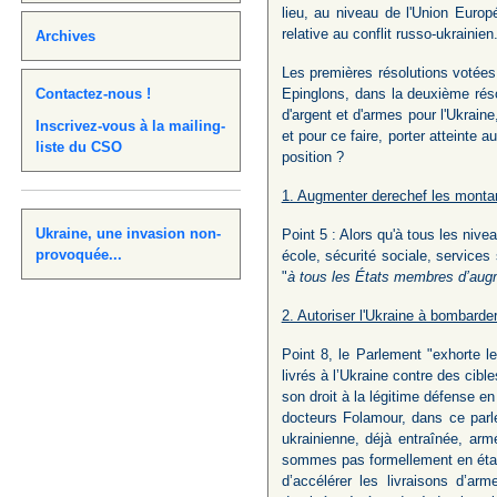
lieu, au niveau de l'Union Europ
relative au conflit russo-ukrainien
Archives
Les premières résolutions votées 
Contactez-nous !
Epinglons, dans la deuxième rés
d'argent et d'armes pour l'Ukrain
Inscrivez-vous à la mailing-
et pour ce faire, porter atteinte 
liste du CSO
position ?
1. Augmenter derechef les monta
Ukraine, une invasion non-
Point 5 : Alors qu'à tous les nive
provoquée...
école, sécurité sociale, servic
"
à tous les États membres d’augme
2. Autoriser l'Ukraine à bombarde
Point 8, le Parlement "exhorte l
livrés à l’Ukraine contre des cible
son droit à la légitime défense en
docteurs Folamour, dans ce parle
ukrainienne, déjà entraînée, ar
sommes pas formellement en état d
d’accélérer les livraisons d’a