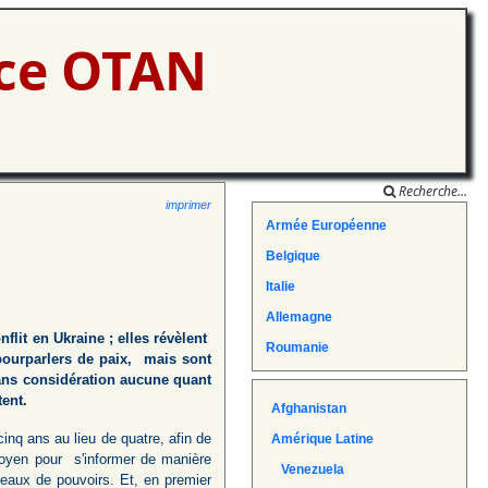
nce OTAN
Recherche...
imprimer
Armée Européenne
Belgique
Italie
Allemagne
flit en Ukraine ; elles révèlent
Roumanie
pourparlers de paix, mais sont
ans considération aucune quant
tent.
Afghanistan
nq ans au lieu de quatre, afin de
Amérique Latine
toyen pour s'informer de manière
Venezuela
veaux de pouvoirs. Et, en premier