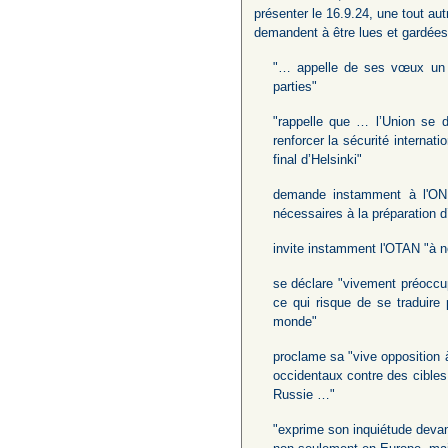
présenter le 16.9.24, une tout aut
demandent à être lues et gardées 
"… appelle de ses vœux un re
parties"
"rappelle que … l’Union se do
renforcer la sécurité internat
final d’Helsinki"
demande instamment à l'ONU 
nécessaires à la préparation d
invite instamment l'OTAN "à n
se déclare "vivement préoccup
ce qui risque de se traduire
monde"
proclame sa "vive opposition à
occidentaux contre des cibles 
Russie …"
"exprime son inquiétude devan