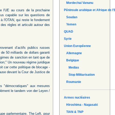
Mordechai Vanunu
de l'UE au cours de la prochaine
Péninsule arabique et Afrique de l'
lus capable sur les questions de
Soudan
e à l'OTAN, qui reste le fondement
Yemen
des règles et articulé autour des
QUAD
Syrie
Union Européenne
rovenant d’actifs publics russes
de 50 milliards de dollars garanti
Allemagne
égimes de sanction en tant que de
Belgique
nion;" Un nouveau régime juridique
it car cette politique de blocage -
Medias
cause devant la Cour de Justice de
Stop Militarisation
Roumanie
otes "démocratiques" aux mesures
glément le tandem von der Leyen /
Armes nucléaires
Hiroshima - Nagasaki
TIAN & TNP
oupe parlementaire, The Left, pour