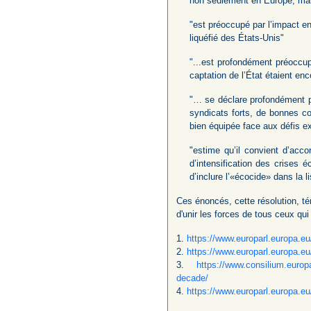
non seulement en Europe, mai
"est préoccupé par l’impact en
liquéfié des États-Unis"
"...est profondément préoccu
captation de l’État étaient e
"… se déclare profondément pr
syndicats forts, de bonnes con
bien équipée face aux défis ext
"estime qu’il convient d’acc
d’intensification des crises
d’inclure l’«écocide» dans la 
Ces énoncés, cette résolution, t
d'unir les forces de tous ceux qui 
1.
https://www.europarl.europa.
2.
https://www.europarl.europa.
3.
https://www.consilium.europa
decade/
4.
https://www.europarl.europa.