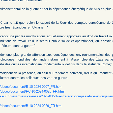
s aussi dans le monde entier … "
vironnemental de la guerre et par la dépendance énergétique de plus en plus 
pé par le fait que, selon le rapport de la Cour des comptes européenne de 
ncore très répandues en Ukraine…"
éoccupé par les modifications actuellement apportées au droit du travail ukr
ditions de travail et d’un secteur public solide et opérationnel, qui consti
érieurs, dont la guerre;"
order une plus grande attention aux conséquences environnementales des gu
 écologiques mondiales; demande instamment à l’Assemblée des États parties
liste des crimes internationaux fondamentaux définis dans le statut de Rome;"
émoignent de la présence, au sein du Parlement nouveau, d'élus qui méritent 
luttent contre les politiques des va-t-en-guerre.
eu/doceo/document/B-10-2024-0007_FR.html
eu/doceo/document/RC-10-2024-0028_FR.html
.eu/fr/press/press-releases/2022/03/21/a-strategic-compass-for-a-stronger-eu
eu/doceo/document/B-10-2024-0029_FR.html