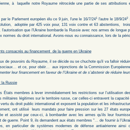
éenne, à laquelle notre Royaume rétrocède une partie de ses attributions 
.
1
2
par le Parlement européen élu ce 9 juin, l'une le 16/7/24
l'autre le 18/9/24
olution, adoptée par 425 voix pour, 131 voix contre et 63 abstentions, tro
e, l'autorisation que l'Ukraine bombarde la Russie avec nos armes de longue p
aux normes du droit international. Avons-nous eu connaissance, lors de la péri
nts consacrés au financement de la guerre en Ukraine
aux de pouvoirs du Royaume, il se décide ou se chuchote qu'il va falloir rédui
es sociaux… et ce, pour obéir… aux injonctions de la Commission Européen
nter leur financement en faveur de l’Ukraine et de s’abstenir de réduire leur
r la Russie
es États membres à lever immédiatement les restrictions sur l’utilisation 
s militaires légitimes sur le territoire russe, car celles-ci entravent la capaci
 vertu du droit public international et exposent la population et les infrastruct
ment, ont utilisé leurs mandats pour faire pression sur les 27 états europée
mée et assisté par ceux-ci, à bombarder avec les armes qu’ils leur fournis
e guerre. Point 9, ils demandent aux états membres "… de fournir à l’Ukraine 
rmes, en particulier de systèmes modernes de défense antiaérienne ainsi 