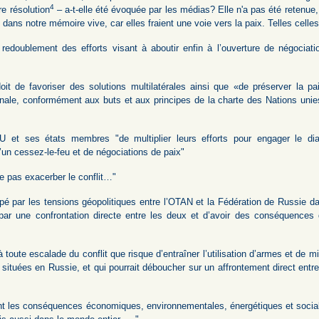
4
re résolution
– a-t-elle été évoquée par les médias? Elle n'a pas été retenue,
dans notre mémoire vive, car elles fraient une voie vers la paix. Telles cell
doublement des efforts visant à aboutir enfin à l’ouverture de négociati
it de favoriser des solutions multilatérales ainsi que «de préserver la pai
ionale, conformément aux buts et aux principes de la charte des Nations unies
et ses états membres "de multiplier leurs efforts pour engager le dial
’un cessez-le-feu et de négociations de paix"
e pas exacerber le conflit…"
é par les tensions géopolitiques entre l’OTAN et la Fédération de Russie d
 par une confrontation directe entre les deux et d’avoir des conséquences 
 toute escalade du conflit que risque d’entraîner l’utilisation d’armes et de m
situées en Russie, et qui pourrait déboucher sur un affrontement direct entr
t les conséquences économiques, environnementales, énergétiques et sociales