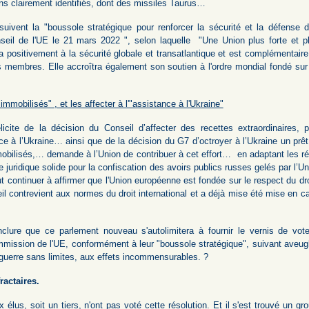
ns clairement identifiés, dont des missiles Taurus…
vent la "boussole stratégique pour renforcer la sécurité et la défense 
seil de l'UE le 21 mars 2022 ", selon laquelle "Une Union plus forte et p
a positivement à la sécurité globale et transatlantique et est complémentair
s membres. Elle accroîtra également son soutien à l'ordre mondial fondé sur 
immobilisés" , et les affecter à l'"assistance à l'Ukraine"
cite de la décision du Conseil d’affecter des recettes extraordinaires, p
e à l’Ukraine… ainsi que de la décision du G7 d’octroyer à l’Ukraine un prêt 
mobilisés,… demande à l’Union de contribuer à cet effort… en adaptant les r
e juridique solide pour la confiscation des avoirs publics russes gelés par l’U
ut continuer à affirmer que l'Union européenne est fondée sur le respect du dro
il contrevient aux normes du droit international et a déjà mise été mise en 
 conclure que ce parlement nouveau s'autolimitera à fournir le vernis de v
ommission de l'UE, conformément à leur "boussole stratégique", suivant aveu
guerre sans limites, aux effets incommensurables. ?
fractaires.
us, soit un tiers, n'ont pas voté cette résolution. Et il s'est trouvé un gr