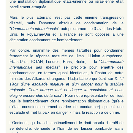
une installation diplomatique états-unienne ou israélienne était
pareillement attaquée.
Mais le plus atterrant n'est pas cette enième transgression
d'Israël, mais l'absence absolue de condamnation de la
"
Communauté internationale
" autoproclamée : le 3 avril, les Etats-
Unis, le Royaume-Uni et la France se sont opposés à une
déclaration condamnant ce bombardement.
Par contre, unanimité des mêmes tartuffes pour condamner
fermement la réponse mesurée de l'Iran. L'Union européenne,
États-Unis, l'OTAN, Londres, Paris, Berlin, ... la "
Communauté
internationale des médias
" se précipite pour émettre des
condamnations en termes quasi identiques, à l'instar de notre
ministre des Affaires étrangères, Hadja Lahbib qui écrit sur X: "
Il
s'agit d'une escalade majeure et d'un danger pour la stabilité
régionale. Cette attaque met en danger la population et nous
éloigne encore plus de la paix
". Pour notre représentante, ce n'est
pas le bombardement d'une représentation diplomatique (qu'elle
s'était consciencieusement gardée de condamner) qui est une
escalade et met la paix en danger - mais la réaction à ce crime.
L'Occident, qui brandit continuellement le droit absolu d'Israël de
se défendre, demande à l'Iran de se laisser bombarder sans