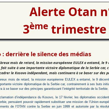
Alerte Otan n
ème
3
trimestre
: derrière le silence des médias
breux mois de retard, la mission européenne EULEX a entamé, le 9
fait suite à une importante victoire diplomatique de la Serbie car, 
adrer le Kosovo indépendant, mais continuera à se baser sur des prin
eux mois de retard, la mission européenne EULEX a entamé, le 9 décembr
portante victoire diplomatique de la Serbie car, contrairement à ses buts i
 à se baser sur des principes garantissant l’intégrité territoriale de la Serbie.
oclamation d’indépendance du Kosovo, le 17 février, les diplomaties occiden
erbie, pensaient pouvoir rapidement substituer une mission de l’Union europ
ents de l’OTAN contre la Serbie en juin 1999 et autorisée par la résolu