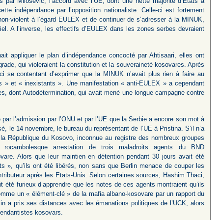
s par Milosevic, l’accord avec l’UE, dont une nette majorité d’Etats a
e indépendance par l’opposition nationaliste. Celle-ci est fortement
 non-violent à l’égard EULEX et de continuer de s’adresser à la MINUK,
iel. A l’inverse, les effectifs d’EULEX dans les zones serbes devraient
it appliquer le plan d’indépendance concocté par Ahtisaari, elles ont
rade, qui violeraient la constitution et la souveraineté kosovares. Après
haci se contentant d’exprimer que la MINUK n’avait plus rien à faire au
ts » et « inexistants ». Une manifestation « anti-EULEX » a cependant
res, dont Autodétermination, qui avait mené une longue campagne contre
par l’admission par l’ONU et par l’UE que la Serbie a encore son mot à
visé, le 14 novembre, le bureau du représentant de l’UE à Pristina. S’il n’a
e la République du Kosovo, inconnue au registre des nombreux groupes
la rocambolesque arrestation de trois maladroits agents du BND
vare. Alors que leur maintien en détention pendant 30 jours avait été
s », qu’ils ont été libérés, non sans que Berlin menace de couper les
ntributeur après les Etats-Unis. Selon certaines sources, Hashim Thaci,
t été furieux d’apprendre que les notes de ces agents montraient qu’ils
 comme un « élément-clé » de la mafia albano-kosovare par un rapport du
n a pris ses distances avec les émanations politiques de l’UCK, alors
pendantistes kosovars.