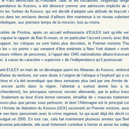
 le Parti démocrate du Président Tadic et les socialistes, longtemps dirigé
épendance du Kosovo, a été dénoncé comme une admission implicite de cett
armi les Serbes du Kosovo, qui ont décidé d’adopter une attitude de boycott
ce dans les enclaves devrait d’ailleurs être maintenue à un niveau substant
mboliques, aux premiers temps de la mission, tout au moins.
orités de Pristina, après un accueil enthousiaste d’EULEX tant qu’elle vena
igueur le rapport de Ban Ki-moon, et en particulier l’accord conclu avec Belg
rapport, les critiques se sont faites plus discrètes, le Premier ministre T
 les « six points » qui venaient d’être entérinés à New York étaient « mor
sieurs milliers de personnes, à l’appel des ONG nationalistes albano-kosova
ari, à cause du caractère « supervisé » de l’indépendance qu’il promouvait.
nti-EULEX en train de se développer parmi les Albanais du Kosovo, renforcé 
ffaires du territoire, est sans doute à l’origine de l’attaque à l’explosif qui a 
ictime et n’a été revendiqué que deux semaines plus tard par une Armée d
es encore actifs dans la région, l’attentat a surtout donné lieu à 
chtendienst), les principaux services secrets allemands, par la police koso
t finalement au bout d’une bonne semaine, émaillée de « mauvais traitement
sovo plus que jamais sous perfusion, et dont l’Allemagne est le principal co
 l’Armée de libération du Kosovo (UCK) reconverti en Premier ministre, aurai
r ses liens personnels avec le crime organisé, lui qui avait déjà été décrit
lgué en 2005. En tout cas, cela fait maintenant plusieurs années que Berli
écennie précédente, elle avait fortement contribué à former et armer les indé