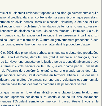
ficier du discrédit croissant frappant la coalition gouvernementale qui a
rnational crédible, dans un contexte de marasme économique persistant.
ortation de civils serbes, roms et albanais, Haradinaj a été accueilli en
vait reconnu un « problème d’intimidation de témoins », une expression
encontre de dizaines d’autres. Un de ces témoins « intimidés » a eu le
ent venus chez lui exiger qu’il renonce à se présenter à La Haye. En
inaj, dont le ministre de la Culture du gouvernement précédent, à des
 par contre, reste libre, du moins en attendant la procédure d’appel.
999 et 2001, des prisonniers serbes, ainsi que sans doute des prostituées
de Carla Del Ponte, dans le livre (traduit encore ni en français, ni en
al de La Haye, une enquête de la justice serbe a considérablement étayé
 des fameux « vols secrets de la CIA », a été chargé par le Conseil de
 de l’Albanie de coopérer à l’enquête, car une grande partie des faits,
isonniers serbes, s’est déroulée en territoire albanais. Le dossier a
pratiquant des greffes d’organes, sur une base volontaire et commerciale
 témoin dans le cas des trafics d’organes de prisonniers serbes.
s que jamais un foyer d’instabilité et une plaque tournante du crime
de ses sponsors occidentaux et continue de nourrir des aspirations
te envers l’Occident semble commencer à payer. Reste à voir si le
 adhérer à l’UE.