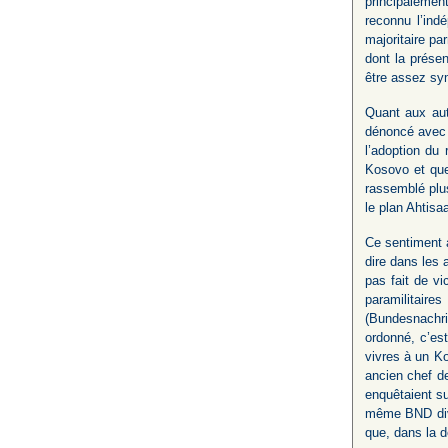
principalement
reconnu l’ind
majoritaire p
dont la présen
être assez sy
Quant aux aut
dénoncé avec v
l’adoption du 
Kosovo et que
rassemblé plu
le plan Ahtisa
Ce sentiment a
dire dans les a
pas fait de v
paramilitair
(Bundesnachri
ordonné, c’es
vivres à un Ko
ancien chef de
enquêtaient su
même BND divu
que, dans la d