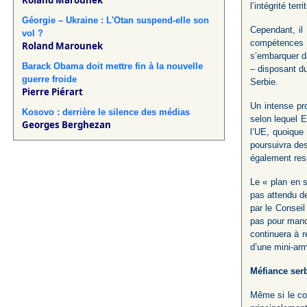
Roland Marounek
l’intégrité terr
Géorgie – Ukraine : L'Otan suspend-elle son
Cependant, il
vol ?
compétences a
Roland Marounek
s’embarquer da
Barack Obama doit mettre fin à la nouvelle
– disposant du
guerre froide
Serbie.
Pierre Piérart
Un intense pr
Kosovo : derrière le silence des médias
selon lequel E
Georges Berghezan
l’UE, quoique
poursuivra des
également resp
Le « plan en 
pas attendu de
par le Consei
pas pour manda
continuera à 
d’une mini-ar
Méfiance ser
Même si le co