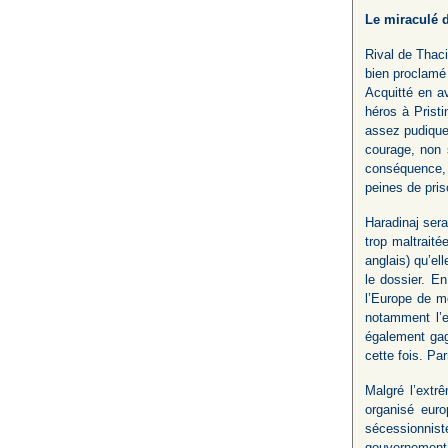
Le miraculé 
Rival de Thaci
bien proclamé
Acquitté en av
héros à Prist
assez pudique 
courage, non 
conséquence, 
peines de pris
Haradinaj sera
trop maltraité
anglais) qu’el
le dossier. E
l’Europe de me
notamment l’e
également gagn
cette fois. Pa
Malgré l’extr
organisé euro
sécessionnist
gouvernement a