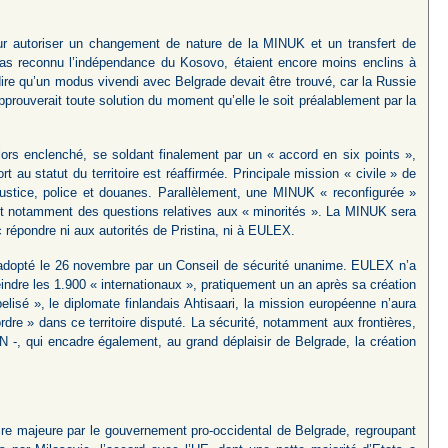
pour autoriser un changement de nature de la MINUK et un transfert de
as reconnu l’indépendance du Kosovo, étaient encore moins enclins à
ire qu’un modus vivendi avec Belgrade devait être trouvé, car la Russie
approuverait toute solution du moment qu’elle le soit préalablement par la
lors enclenché, se soldant finalement par un « accord en six points »,
au statut du territoire est réaffirmée. Principale mission « civile » de
 justice, police et douanes. Parallèlement, une MINUK « reconfigurée »
tant notamment des questions relatives aux « minorités ». La MINUK sera
répondre ni aux autorités de Pristina, ni à EULEX.
t adopté le 26 novembre par un Conseil de sécurité unanime. EULEX n’a
eindre les 1.900 « internationaux », pratiquement un an après sa création
isé », le diplomate finlandais Ahtisaari, la mission européenne n’aura
dre » dans ce territoire disputé. La sécurité, notamment aux frontières,
qui encadre également, au grand déplaisir de Belgrade, la création
re majeure par le gouvernement pro-occidental de Belgrade, regroupant