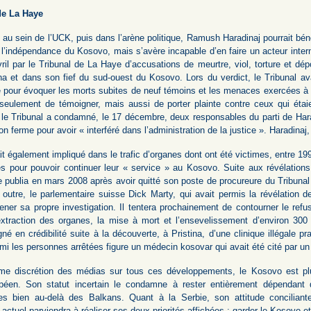
de La Haye
 au sein de l’UCK, puis dans l’arène politique, Ramush Haradinaj pourrait béné
 l’indépendance du Kosovo, mais s’avère incapable d’en faire un acteur inte
ril par le Tribunal de La Haye d’accusations de meurtre, viol, torture et dép
ina et dans son fief du sud-ouest du Kosovo. Lors du verdict, le Tribunal a
pour évoquer les morts subites de neuf témoins et les menaces exercées à l’
seulement de témoigner, mais aussi de porter plainte contre ceux qui étai
le Tribunal a condamné, le 17 décembre, deux responsables du parti de Harad
on ferme pour avoir « interféré dans l’administration de la justice ». Haradinaj,
it également impliqué dans le trafic d’organes dont ont été victimes, entre 1
es pour pouvoir continuer leur « service » au Kosovo. Suite aux révélations 
le publia en mars 2008 après avoir quitté son poste de procureure du Tribun
n outre, le parlementaire suisse Dick Marty, qui avait permis la révélation
ner sa propre investigation. Il tentera prochainement de contourner le refus
xtraction des organes, la mise à mort et l’ensevelissement d’environ 300 pr
é en crédibilité suite à la découverte, à Pristina, d’une clinique illégale 
rmi les personnes arrêtées figure un médecin kosovar qui avait été cité par un
ême discrétion des médias sur tous ces développements, le Kosovo est plu
péen. Son statut incertain le condamne à rester entièrement dépendant 
es bien au-delà des Balkans. Quant à la Serbie, son attitude concilian
ctuel parviendra à réaliser ses deux priorités affichées : garder le Kosovo et