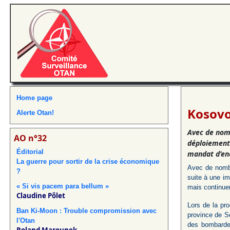
Home page
Kosovo 
Alerte Otan!
Avec de nom
AO n°32
déploiement 
Éditorial
mandat d’enc
La guerre pour sortir de la crise économique
Avec de nombr
?
suite à une im
« Si vis pacem para bellum »
mais continuera
Claudine Pôlet
Lors de la pr
Ban Ki-Moon : Trouble compromission avec
province de S
l'Otan
des bombardem