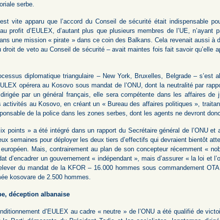
itoriale serbe.
 est vite apparu que l’accord du Conseil de sécurité était indispensable 
u profit d’EULEX, d’autant plus que plusieurs membres de l’UE, n’ayant p
ns une mission « pirate » dans ce coin des Balkans. Cela revenait aussi à d
 droit de veto au Conseil de sécurité – avait maintes fois fait savoir qu’elle 
ocessus diplomatique triangulaire – New York, Bruxelles, Belgrade – s’est a
ULEX opérera au Kosovo sous mandat de l’ONU, dont la neutralité par rapport 
 dirigée par un général français, elle sera compétente dans les affaires de
 activités au Kosovo, en créant un « Bureau des affaires politiques », trai
onsable de la police dans les zones serbes, dont les agents ne devront donc 
six points » a été intégré dans un rapport du Secrétaire général de l’ONU e
ux semaines pour déployer les deux tiers d’effectifs qui devraient bientôt att
l européen. Mais, contrairement au plan de son concepteur récemment « nobel
t d’encadrer un gouvernement « indépendant », mais d’assurer « la loi et l’or
relever du mandat de la KFOR – 16.000 hommes sous commandement OTAN -, 
mée kosovare de 2.500 hommes.
be, déception albanaise
nditionnement d’EULEX au cadre « neutre » de l’ONU a été qualifié de victoi